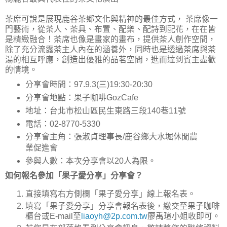
茶席可說是展現鹿谷茶鄉文化與精神的最佳方式， 茶席像一
門藝術，從茶人、茶具、布置、配樂、配詩到配花，在在皆
是精緻融合！茶席也像是畫家的畫布，提供茶人創作空間，
除了充分流露茶主人內在的涵養外，同時也是透過茶席與茶
湯的相互呼應，創造出優雅的品茗空間，進而達到賓主盡歡
的情境。
分享會時間：97.9.3(三)19:30-20:30
分享會地點：果子咖啡GozCafe
地址：台北市松山區民生東路三段140巷11號
電話：02-8770-5330
分享會主角：張淑貞理事長/鹿谷鄉大水堀休閒農
業促進會
參與人數：本次分享會以20人為限。
如何報名參加「果子愛分享」分享會？
直接填寫右方側欄「果子愛分享」線上報名表。
填寫「果子愛分享」分享會報名表後，繳交至果子咖啡
櫃台或E-mail至
liaoyh@2p.com.tw
廖禹瑄小姐收即可。