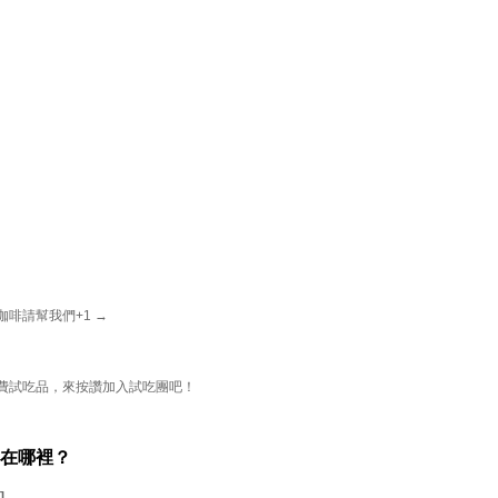
咖啡請幫我們+1 →
費試吃品，來按讚加入試吃團吧！
在哪裡？
]