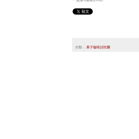
*（配菜可能每日不同）
分類：
果子咖啡試吃團