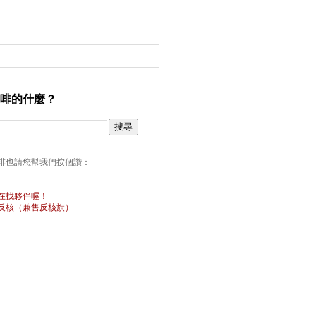
啡的什麼？
啡也請您幫我們按個讚：
在找夥伴喔！
反核（兼售反核旗）