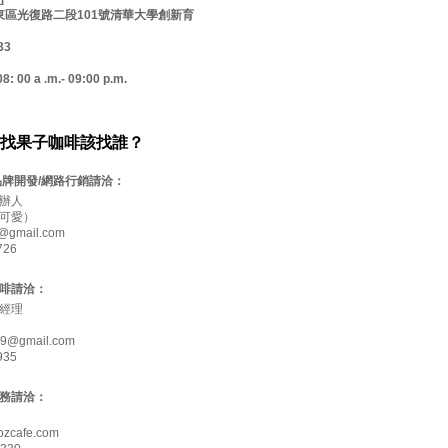
市東區光復路二段101號清華大學創新育
33
00 a .m.- 09:00 p.m.
找果子咖啡該找誰？
品牌開發/網路行銷請洽：
辦人
可愛）
@gmail.com
726
啡請洽：
經理
69@gmail.com
935
務請洽：
ozcafe.com