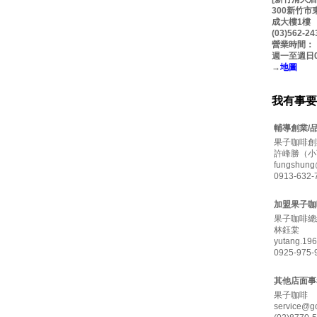
300新竹
成大樓1樓
(03)562-24
營業時間：
週一至週日08: 
→
地圖
我有事要
輔導創業/
果子咖啡創
許峰勝（小
fungshung
0913-632-
加盟果子咖
果子咖啡總
林鈺棠
yutang.19
0925-975-
其他店面事
果子咖啡
service@g