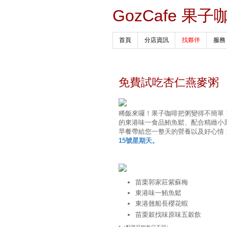
GozCafe 果子
首頁
分店資訊
找夥伴
服務
免費試吃杏仁燕麥粥
稀飯來囉！果子咖啡把粥變得不簡單！
的東港味一食品鮪魚鬆、配合精緻小
早餐帶給您一整天的營養以及好心情
15號星期天。
苗栗郭家莊紫蘇梅
東港味一鮪魚鬆
東港翹船長櫻花蝦
苗栗穀找味原味五穀飲