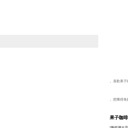
。喜歡果子
。想獲得免
果子咖啡
[新竹清大店