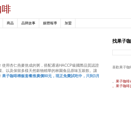
咖啡
商品
品牌故事
媒體報導
加盟
找果子咖
使用杏仁燕麥熬成的粥，搭配通過HACCP級國際品質認證
喜歡果子咖
菜、以及保留多樣天然穀物精華的林園食品原味五穀飲。讓
！
果子咖啡稀飯套餐推廣價80元，現正免費試吃中，只到3月
。
果子咖啡
。果子咖啡