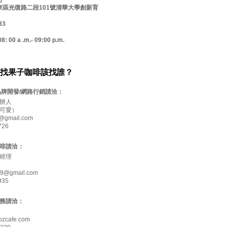
市東區光復路二段101號清華大學創新育
33
00 a .m.- 09:00 p.m.
找果子咖啡該找誰？
品牌開發/網路行銷請洽：
辦人
可愛）
@gmail.com
726
啡請洽：
經理
69@gmail.com
935
務請洽：
ozcafe.com