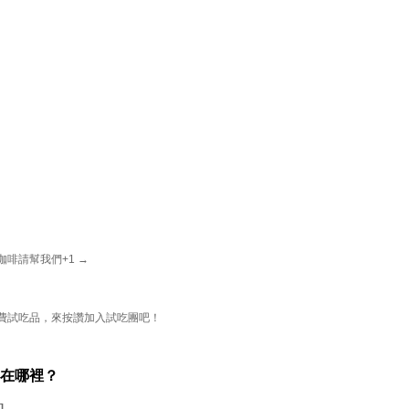
咖啡請幫我們+1 →
費試吃品，來按讚加入試吃團吧！
在哪裡？
]