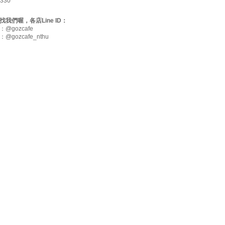
5330
e找我們喔，各店Line ID：
@gozcafe
gozcafe_nthu