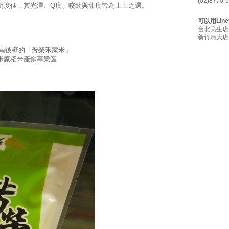
(02)8770-
明度佳，其光澤、Q度、咬勁與甜度皆為上上之選。
可以用Lin
台北民生店：
新竹清大店：@
台南後壁的「芳榮禾家米」
米廠稻米產銷專業區