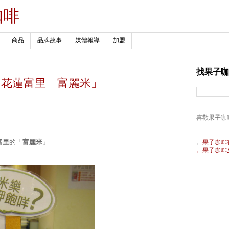
咖啡
商品
品牌故事
媒體報導
加盟
找果子咖
用米：花蓮富里「富麗米」
」
喜歡果子咖
富里
的「
富麗米
」
。
果子咖啡
。果子咖啡