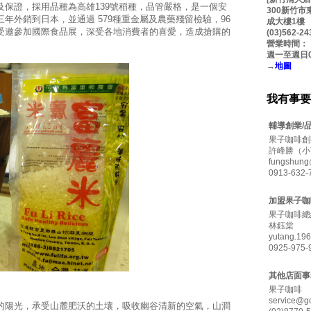
保證，採用品種為高雄139號稻種，品管嚴格，是一個安
300新竹
年外銷到日本，並通過 579種重金屬及農藥殘留檢驗，96
成大樓1樓
受邀參加國際食品展，深受各地消費者的喜愛，造成搶購的
(03)562-24
營業時間：
週一至週日08: 
→
地圖
我有事要
輔導創業/
果子咖啡創
許峰勝（小
fungshung
0913-632-
加盟果子咖
果子咖啡總
林鈺棠
yutang.19
0925-975-
其他店面事
果子咖啡
service@g
的陽光，承受山麓肥沃的土壤，吸收幽谷清新的空氣，山澗