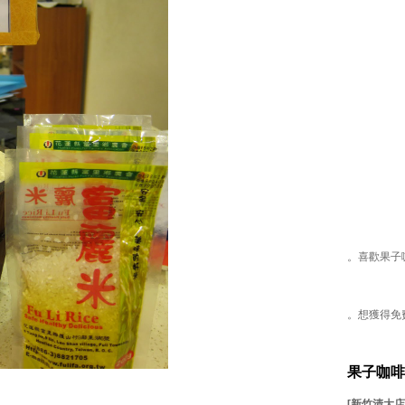
。喜歡果子
。想獲得免
果子咖啡
[新竹清大店