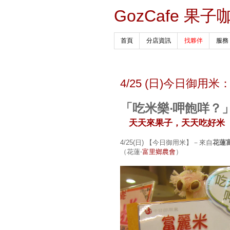
GozCafe 果子
首頁
分店資訊
找夥伴
服務
4/25 (日)今日御
「吃米樂‧呷飽咩？
天天來果子，天天吃好米
4/25(日) 【今日御用米】－來自
花蓮
（花蓮‧
富里鄉農會
）