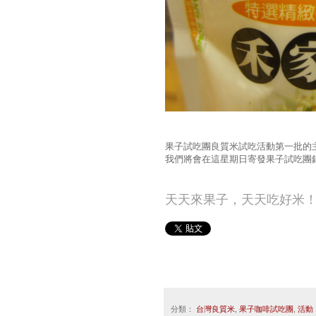
果子試吃團良質米試吃活動第一批的
我們將會在這星期日寄發果子試吃團錄
天天來果子，天天吃好米
分類：
台灣良質米
,
果子咖啡試吃團
,
活動