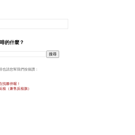
啡的什麼？
啡也請您幫我們按個讚：
在找夥伴喔！
反核（兼售反核旗）