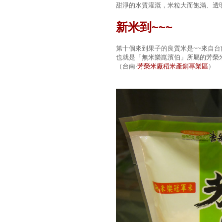
甜淨的水質灌溉，米粒大而飽滿、透
新米到~~~
第十個來到果子的良質米是~~來自
也就是「無米樂崑濱伯」所屬的芳榮
（台南‧
芳榮米廠稻米產銷專業區
）