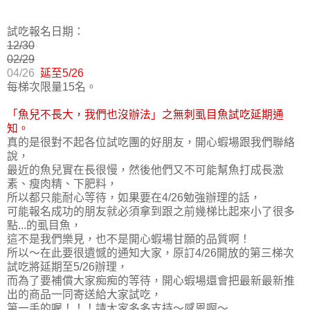
試吃報名日期：
12/30
02/29
04/26
延至5/26
每梯次限量15名。
「魚兒不長大，我們也沒辦法」之無刺虱目魚試吃延期通
知。
真的是很對不起各位試吃團的好朋友，開心蝦場跟我們聯絡
說，
最近的魚兒實在長很慢，然後他們又不可能幫魚打成長激
素、瘦肉精、下肥料，
所以都只能耐心等待，如果要在4/26勉強辦理的話，
可能報名成功的朋友就必須拿到跟之前幾梯比起來小了很多
點...的虱目魚，
這不是我們樂見，也不是開心蝦場甘願的品質啊！
所以～在此要很遺憾的通知大家，原訂4/26開放的第三梯次
試吃將延期至5/26辦理，
而為了要補償大家痴痴的等待，開心蝦場還會把最新最新推
出的商品一同寄送給大家試吃，
第一手的喔！！！請大家多多支持～感恩啊～