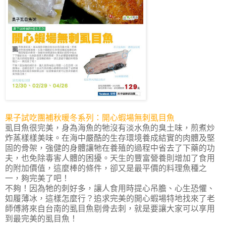
果子試吃團補秋暖冬系列：開心蝦場無刺虱目魚
虱目魚很完美，身為海魚的牠沒有淡水魚的臭土味，煎煮炒
炸蒸樣樣美味。在海中嚴酷的生存環境養成結實的肉體及堅
固的骨架，強健的身體讓牠在養殖的過程中省去了下藥的功
夫，也免除毒害人體的困擾。天生的豐富營養則增加了食用
的附加價值，這麼棒的條件，卻又是最平價的料理魚種之
一，夠完美了吧！
不夠！因為牠的刺好多，讓人食用時提心吊膽、心生恐懼、
如履薄冰，這樣怎麼行？追求完美的開心蝦場特地找來了老
師傅將來自台南的虱目魚剔骨去刺，就是要讓大家可以享用
到最完美的虱目魚！