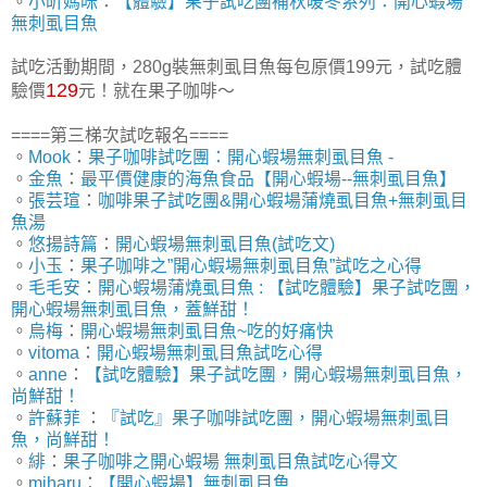
。
小昕媽咪
：
【體驗】果子試吃團補秋暖冬系列：開心蝦場
無刺虱目魚
試吃活動期間，280g裝無刺虱目魚每包原價199元，試吃體
129
驗價
元！就在果子咖啡～
====第三梯次試吃報名====
。
Mook
：
果子咖啡試吃團：開心蝦場無刺虱目魚 -
。
金魚
：
最平價健康的海魚食品【開心蝦場--無刺虱目魚】
。
張芸瑄
：
咖啡果子試吃團&開心蝦場蒲燒虱目魚+無刺虱目
魚湯
。
悠揚詩篇
：
開心蝦場無刺虱目魚(試吃文)
。
小玉
：
果子咖啡之”開心蝦場無刺虱目魚”試吃之心得
。
毛毛安
：
開心蝦場蒲燒虱目魚 : 【試吃體驗】果子試吃團，
開心蝦場無刺虱目魚，蓋鮮甜！
。
烏梅
：
開心蝦場無刺虱目魚~吃的好痛快
。
vitoma
：
開心蝦場無刺虱目魚試吃心得
。
anne
：
【試吃體驗】果子試吃團，開心蝦場無刺虱目魚，
尚鮮甜！
。
許蘇菲
：
『試吃』果子咖啡試吃團，開心蝦場無刺虱目
魚，尚鮮甜！
。
緋
：
果子咖啡之開心蝦場 無刺虱目魚試吃心得文
。
miharu
：
【開心蝦場】無刺虱目魚