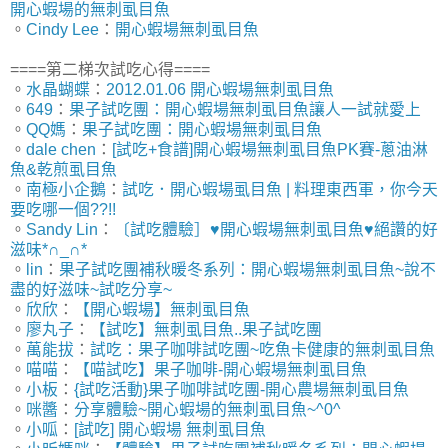
開心蝦場的無刺虱目魚
。
Cindy Lee
：
開心蝦場無刺虱目魚
====第二梯次試吃心得====
。
水晶蝴蝶
：
2012.01.06 開心蝦場無刺虱目魚
。
649
：
果子試吃團：開心蝦場無刺虱目魚讓人一試就愛上
。
QQ媽
：
果子試吃團：開心蝦場無刺虱目魚
。
dale chen
：
[試吃+食譜]開心蝦場無刺虱目魚PK賽-蔥油淋
魚&乾煎虱目魚
。
南極小企鵝
：
試吃．開心蝦場虱目魚 | 料理東西軍，你今天
要吃哪一個??!!
。
Sandy Lin
：
〔試吃體驗］♥開心蝦場無刺虱目魚♥絕讚的好
滋味*∩_∩*
。
lin
：
果子試吃團補秋暖冬系列：開心蝦場無刺虱目魚~說不
盡的好滋味~試吃分享~
。
欣欣
：
【開心蝦場】無刺虱目魚
。
廖丸子
：
【試吃】無刺虱目魚..果子試吃團
。
萬能拔
：
試吃：果子咖啡試吃團~吃魚卡健康的無刺虱目魚
。
喵喵
：
【喵試吃】果子咖啡-開心蝦場無刺虱目魚
。
小板
：
{試吃活動}果子咖啡試吃團-開心農場無刺虱目魚
。
咪醬
：
分享體驗~開心蝦場的無刺虱目魚~^0^
。
小呱
：
[試吃] 開心蝦場 無刺虱目魚