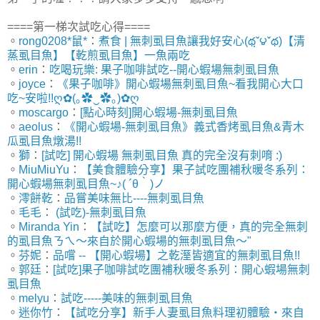
====第一梯次試吃心得====
。
rong0208*鼠*
：
煮食 | 無刺虱目魚讓我好安心(థฺˇ౪ˇథ)【清
蒸虱目魚】【乾煎虱目魚】一魚兩吃
。
erin
：
吃喝玩樂: 果子咖啡試吃--開心蝦場無刺虱目魚
。
joyce
：
《果子咖啡》開心蝦場無刺虱目魚~看我開心大口
吃~安啦!!ღ✿(｡✿‿✿｡)✿ღ
。
moscargo
：
[點心時刻]開心蝦場-無刺虱目魚
。
aeolus
：
《開心蝦場-無刺虱目魚》義式香烤虱目魚&青木
瓜虱目魚燉湯!!
。
獅
：
[試吃] 開心蝦場 無刺虱目魚 真的完全沒有刺唷 :)
。
MiuMiuYu
：
【美食體驗分享】果子試吃團補秋暖冬系列：
開心蝦場無刺虱目魚~♪( ´θ｀)ノ
。
澪餅乾
：
品嘗美味無比----無刺虱目魚
。
毛毛
：
(試吃)-無刺虱目魚
。
Miranda Yin
：
【試吃】怎麼可以那麼方便，真的完全無刺
的虱目魚ㄋㄟ～來自於開心蝦場的無刺虱目魚～"
。
芬妮
：
品嚐 -- 【開心蝦場】之乾溼皆適宜的無刺虱目魚!!
。
郭廷
：
[試吃]果子咖啡試吃團補秋暖冬系列：開心蝦場無刺
虱目魚
。
melyu
：
試吃-----美味的無刺虱目魚
。
迷你竹
：
【試吃分享】新手人妻虱目魚料理初體驗‧來自