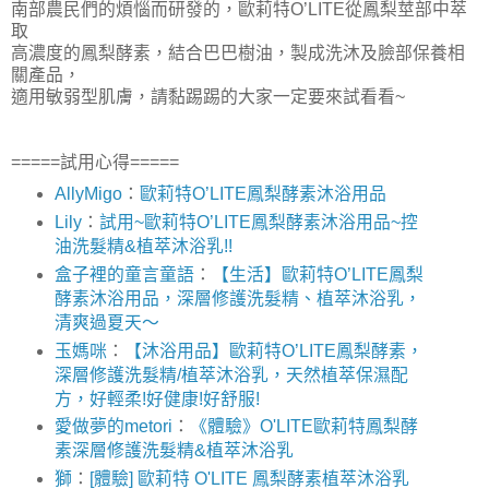
南部農民們的煩惱而研發的，歐莉特O’LITE從鳳梨莖部中萃
取
高濃度的鳳梨酵素，結合巴巴樹油，製成洗沐及臉部保養相
關產品，
適用敏弱型肌膚，請黏踢踢的大家一定要來試看看~
=====試用心得=====
AllyMigo
：
歐莉特O’LITE鳳梨酵素沐浴用品
Lily
：
試用~歐莉特O’LITE鳳梨酵素沐浴用品~控
油洗髮精&植萃沐浴乳!!
盒子裡的童言童語
：
【生活】歐莉特O’LITE鳳梨
酵素沐浴用品，深層修護洗髮精、植萃沐浴乳，
清爽過夏天～
玉媽咪
：
【沐浴用品】歐莉特O’LITE鳳梨酵素，
深層修護洗髮精/植萃沐浴乳，天然植萃保濕配
方，好輕柔!好健康!好舒服!
愛做夢的metori
：
《體驗》O'LITE歐莉特鳳梨酵
素深層修護洗髮精&植萃沐浴乳
獅
：
[體驗] 歐莉特 O'LITE 鳳梨酵素植萃沐浴乳