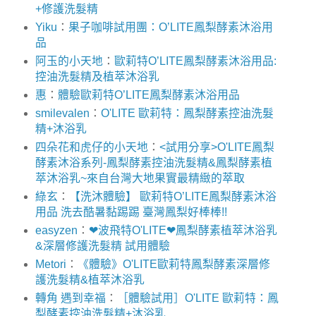
+修護洗髮精
Yiku
：
果子咖啡試用團：O’LITE鳳梨酵素沐浴用
品
阿玉的小天地
：
歐莉特O’LITE鳳梨酵素沐浴用品:
控油洗髮精及植萃沐浴乳
惠
：
體驗歐莉特O’LITE鳳梨酵素沐浴用品
smilevalen
：
O'LITE 歐莉特：鳳梨酵素控油洗髮
精+沐浴乳
四朵花和虎仔的小天地
：
<試用分享>O'LITE鳳梨
酵素沐浴系列-鳳梨酵素控油洗髮精&鳳梨酵素植
萃沐浴乳~來自台灣大地果實最精緻的萃取
綠玄
：
【洗沐體驗】 歐莉特O’LITE鳳梨酵素沐浴
用品 洗去酷暑黏踢踢 臺灣鳳梨好棒棒!!
easyzen
：
❤波飛特O'LITE❤鳳梨酵素植萃沐浴乳
&深層修護洗髮精 試用體驗
Metori
：
《體驗》O'LITE歐莉特鳳梨酵素深層修
護洗髮精&植萃沐浴乳
轉角 遇到幸福
：
［體驗試用］O'LITE 歐莉特：鳳
梨酵素控油洗髮精+沐浴乳