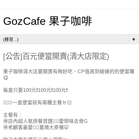
GozCafe 果子咖啡
▼
[公告]百元便當開賣(清大店限定)
果子咖啡清大店要開賣有夠好吃、CP值高到破錶的的便當囉
😋
每盒只要100元❗️100元❗️100元❗️
🙋🏼‍♀一盒便當就有兩種主餐🤘🏻
主餐有：
🉐️店內超人氣排餐首選👉🏻愛戀味去骨G
🉐️老顧客最愛👉🏻薑燒大麥豬🐷