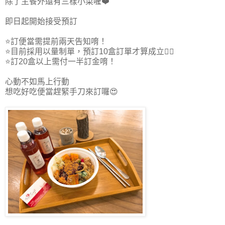
除了主餐外還有三樣小菜喔❤️
即日起開始接受預訂
⭐️訂便當需提前兩天告知唷！
⭐️目前採用以量制單，預訂10盒訂單才算成立☝🏻
⭐️訂20盒以上需付一半訂金唷！
心動不如馬上行動
想吃好吃便當趕緊手刀來訂囉😍